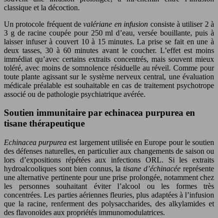
classique et la décoction.
Un protocole fréquent de
valériane en infusion
consiste à utiliser 2 à
3 g de racine coupée pour 250 ml d’eau, versée bouillante, puis à
laisser infuser à couvert 10 à 15 minutes. La prise se fait en une à
deux tasses, 30 à 60 minutes avant le coucher. L’effet est moins
immédiat qu’avec certains extraits concentrés, mais souvent mieux
toléré, avec moins de somnolence résiduelle au réveil. Comme pour
toute plante agissant sur le système nerveux central, une évaluation
médicale préalable est souhaitable en cas de traitement psychotrope
associé ou de pathologie psychiatrique avérée.
Soutien immunitaire par echinacea purpurea en
tisane thérapeutique
Echinacea purpurea
est largement utilisée en Europe pour le soutien
des défenses naturelles, en particulier aux changements de saison ou
lors d’expositions répétées aux infections ORL. Si les extraits
hydroalcooliques sont bien connus, la
tisane d’échinacée
représente
une alternative pertinente pour une prise prolongée, notamment chez
les personnes souhaitant éviter l’alcool ou les formes très
concentrées. Les parties aériennes fleuries, plus adaptées à l’infusion
que la racine, renferment des polysaccharides, des alkylamides et
des flavonoïdes aux propriétés immunomodulatrices.