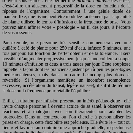
souvent sous-estimé : elle permet une
titration naturelle
des effets,
c’est-à-dire un ajustement progressif de la dose en fonction de la
réponse de l’organisme. Contrairement à une gélule dosée de
manière fixe, une tisane peut être modulée facilement par la quantité
de plante utilisée, le temps d’infusion et la fréquence de prise. Vous
pouvez ainsi affiner votre « posologie » au fil des jours, à l’écoute
de vos ressentis.
Par exemple, une personne très sensible commencera avec une
cuillère à café de plante pour 250 ml d’eau, infusée 5 minutes, une
fois par jour. En fonction de l’effet obtenu et de la tolérance, il sera
possible d’augmenter progressivement jusqu’à une cuillère à soupe,
10 minutes d’infusion et deux à trois tasses par jour. Cette souplesse
rappelle la façon dont les praticiens ajustent peu à peu les posologies
médicamenteuses, mais dans un cadre beaucoup plus doux et
réversible. Si l’organisme manifeste un inconfort (somnolence
excessive, accélération du transit, légère nausée), il suffit de réduire
la dose ou la fréquence pour rétablir l’équilibre.
Enfin, la titration par infusion présente un intérêt pédagogique : elle
invite chaque personne à devenir actrice de sa santé, à observer ses
réactions et à dialoguer avec son thérapeute pour adapter les
protocoles. Dans un contexte où l’on cherche à personnaliser les
prises en charge, cette flexibilité est précieuse. Elle évite le « tout ou
rien » et favorise au contraire une approche graduelle, respectueuse
des rythmes individuels et des capacités d’adaptation de l’organisme.