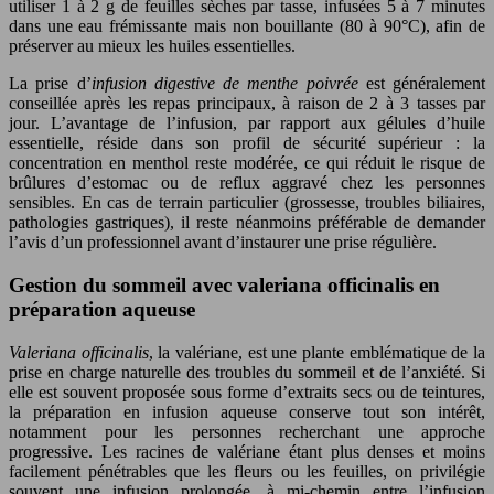
utiliser 1 à 2 g de feuilles sèches par tasse, infusées 5 à 7 minutes
dans une eau frémissante mais non bouillante (80 à 90°C), afin de
préserver au mieux les huiles essentielles.
La prise d’
infusion digestive de menthe poivrée
est généralement
conseillée après les repas principaux, à raison de 2 à 3 tasses par
jour. L’avantage de l’infusion, par rapport aux gélules d’huile
essentielle, réside dans son profil de sécurité supérieur : la
concentration en menthol reste modérée, ce qui réduit le risque de
brûlures d’estomac ou de reflux aggravé chez les personnes
sensibles. En cas de terrain particulier (grossesse, troubles biliaires,
pathologies gastriques), il reste néanmoins préférable de demander
l’avis d’un professionnel avant d’instaurer une prise régulière.
Gestion du sommeil avec valeriana officinalis en
préparation aqueuse
Valeriana officinalis
, la valériane, est une plante emblématique de la
prise en charge naturelle des troubles du sommeil et de l’anxiété. Si
elle est souvent proposée sous forme d’extraits secs ou de teintures,
la préparation en infusion aqueuse conserve tout son intérêt,
notamment pour les personnes recherchant une approche
progressive. Les racines de valériane étant plus denses et moins
facilement pénétrables que les fleurs ou les feuilles, on privilégie
souvent une infusion prolongée, à mi-chemin entre l’infusion