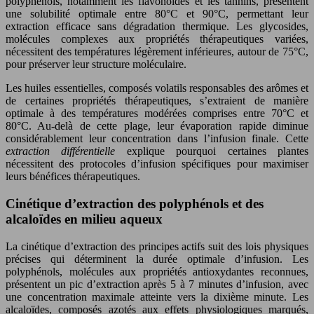
polyphénols, notamment les flavonoïdes et les tannins, présentent
une solubilité optimale entre 80°C et 90°C, permettant leur
extraction efficace sans dégradation thermique. Les glycosides,
molécules complexes aux propriétés thérapeutiques variées,
nécessitent des températures légèrement inférieures, autour de 75°C,
pour préserver leur structure moléculaire.
Les huiles essentielles, composés volatils responsables des arômes et
de certaines propriétés thérapeutiques, s’extraient de manière
optimale à des températures modérées comprises entre 70°C et
80°C. Au-delà de cette plage, leur évaporation rapide diminue
considérablement leur concentration dans l’infusion finale. Cette
extraction différentielle
explique pourquoi certaines plantes
nécessitent des protocoles d’infusion spécifiques pour maximiser
leurs bénéfices thérapeutiques.
Cinétique d’extraction des polyphénols et des
alcaloïdes en milieu aqueux
La cinétique d’extraction des principes actifs suit des lois physiques
précises qui déterminent la durée optimale d’infusion. Les
polyphénols, molécules aux propriétés antioxydantes reconnues,
présentent un pic d’extraction après 5 à 7 minutes d’infusion, avec
une concentration maximale atteinte vers la dixième minute. Les
alcaloïdes, composés azotés aux effets physiologiques marqués,