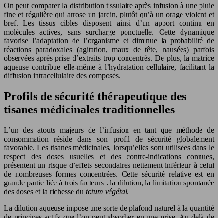
On peut comparer la distribution tissulaire après infusion à une pluie
fine et régulière qui arrose un jardin, plutôt qu’à un orage violent et
bref. Les tissus cibles disposent ainsi d’un apport continu en
molécules actives, sans surcharge ponctuelle. Cette dynamique
favorise l’adaptation de l’organisme et diminue la probabilité de
réactions paradoxales (agitation, maux de tête, nausées) parfois
observées après prise d’extraits trop concentrés. De plus, la matrice
aqueuse contribue elle-même à l’hydratation cellulaire, facilitant la
diffusion intracellulaire des composés.
Profils de sécurité thérapeutique des
tisanes médicinales traditionnelles
L’un des atouts majeurs de l’infusion en tant que méthode de
consommation réside dans son profil de sécurité globalement
favorable. Les tisanes médicinales, lorsqu’elles sont utilisées dans le
respect des doses usuelles et des contre-indications connues,
présentent un risque d’effets secondaires nettement inférieur à celui
de nombreuses formes concentrées. Cette sécurité relative est en
grande partie liée à trois facteurs : la dilution, la limitation spontanée
des doses et la richesse du
totum végétal
.
La dilution aqueuse impose une sorte de plafond naturel à la quantité
de principes actifs que l’on peut absorber en une prise. Au-delà de