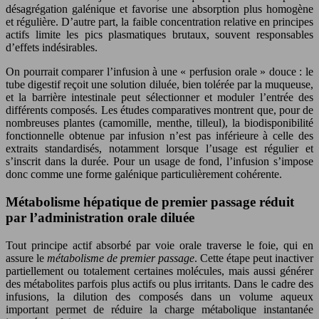
désagrégation galénique et favorise une absorption plus homogène
et régulière. D’autre part, la faible concentration relative en principes
actifs limite les pics plasmatiques brutaux, souvent responsables
d’effets indésirables.
On pourrait comparer l’infusion à une « perfusion orale » douce : le
tube digestif reçoit une solution diluée, bien tolérée par la muqueuse,
et la barrière intestinale peut sélectionner et moduler l’entrée des
différents composés. Les études comparatives montrent que, pour de
nombreuses plantes (camomille, menthe, tilleul), la biodisponibilité
fonctionnelle obtenue par infusion n’est pas inférieure à celle des
extraits standardisés, notamment lorsque l’usage est régulier et
s’inscrit dans la durée. Pour un usage de fond, l’infusion s’impose
donc comme une forme galénique particulièrement cohérente.
Métabolisme hépatique de premier passage réduit
par l’administration orale diluée
Tout principe actif absorbé par voie orale traverse le foie, qui en
assure le
métabolisme de premier passage
. Cette étape peut inactiver
partiellement ou totalement certaines molécules, mais aussi générer
des métabolites parfois plus actifs ou plus irritants. Dans le cadre des
infusions, la dilution des composés dans un volume aqueux
important permet de réduire la charge métabolique instantanée