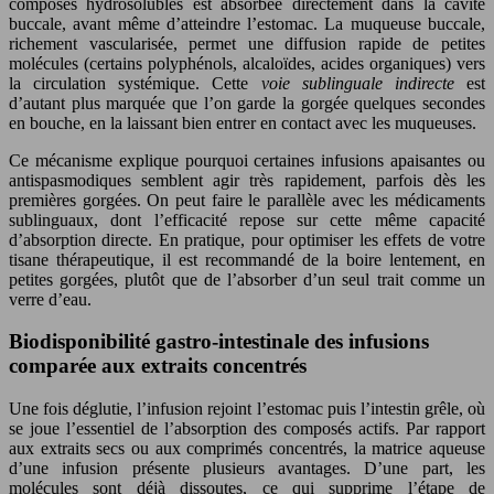
composés hydrosolubles est absorbée directement dans la cavité
buccale, avant même d’atteindre l’estomac. La muqueuse buccale,
richement vascularisée, permet une diffusion rapide de petites
molécules (certains polyphénols, alcaloïdes, acides organiques) vers
la circulation systémique. Cette
voie sublinguale indirecte
est
d’autant plus marquée que l’on garde la gorgée quelques secondes
en bouche, en la laissant bien entrer en contact avec les muqueuses.
Ce mécanisme explique pourquoi certaines infusions apaisantes ou
antispasmodiques semblent agir très rapidement, parfois dès les
premières gorgées. On peut faire le parallèle avec les médicaments
sublinguaux, dont l’efficacité repose sur cette même capacité
d’absorption directe. En pratique, pour optimiser les effets de votre
tisane thérapeutique, il est recommandé de la boire lentement, en
petites gorgées, plutôt que de l’absorber d’un seul trait comme un
verre d’eau.
Biodisponibilité gastro-intestinale des infusions
comparée aux extraits concentrés
Une fois déglutie, l’infusion rejoint l’estomac puis l’intestin grêle, où
se joue l’essentiel de l’absorption des composés actifs. Par rapport
aux extraits secs ou aux comprimés concentrés, la matrice aqueuse
d’une infusion présente plusieurs avantages. D’une part, les
molécules sont déjà dissoutes, ce qui supprime l’étape de