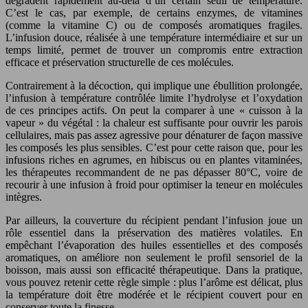
dégradent rapidement au-delà d’un certain seuil de température.
C’est le cas, par exemple, de certains enzymes, de vitamines
(comme la vitamine C) ou de composés aromatiques fragiles.
L’infusion douce, réalisée à une température intermédiaire et sur un
temps limité, permet de trouver un compromis entre extraction
efficace et préservation structurelle de ces molécules.
Contrairement à la décoction, qui implique une ébullition prolongée,
l’infusion à température contrôlée limite l’hydrolyse et l’oxydation
de ces principes actifs. On peut la comparer à une « cuisson à la
vapeur » du végétal : la chaleur est suffisante pour ouvrir les parois
cellulaires, mais pas assez agressive pour dénaturer de façon massive
les composés les plus sensibles. C’est pour cette raison que, pour les
infusions riches en agrumes, en hibiscus ou en plantes vitaminées,
les thérapeutes recommandent de ne pas dépasser 80°C, voire de
recourir à une infusion à froid pour optimiser la teneur en molécules
intègres.
Par ailleurs, la couverture du récipient pendant l’infusion joue un
rôle essentiel dans la préservation des matières volatiles. En
empêchant l’évaporation des huiles essentielles et des composés
aromatiques, on améliore non seulement le profil sensoriel de la
boisson, mais aussi son efficacité thérapeutique. Dans la pratique,
vous pouvez retenir cette règle simple : plus l’arôme est délicat, plus
la température doit être modérée et le récipient couvert pour en
conserver toute la finesse.